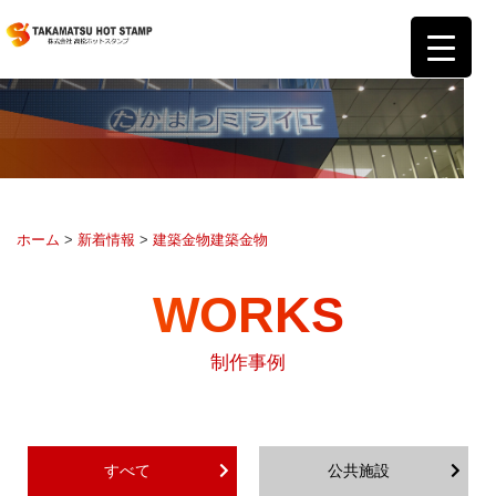
ホーム
>
新着情報
>
建築金物
建築金物
WORKS
制作事例
すべて
公共施設