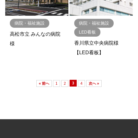
病院・福祉施設
病院・福祉施設
LED看板
高松市立 みんなの病院
香川県立中央病院様
様
【LED看板】
3
« 前へ
1
2
4
次へ »