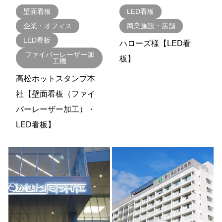
壁面看板
LED看板
企業・オフィス
商業施設・店舗
LED看板
ハローズ様【LED看
ファイバーレーザー加
板】
工機
高松ホットスタンプ本
社【壁面看板（ファイ
バーレーザー加工）・
LED看板】